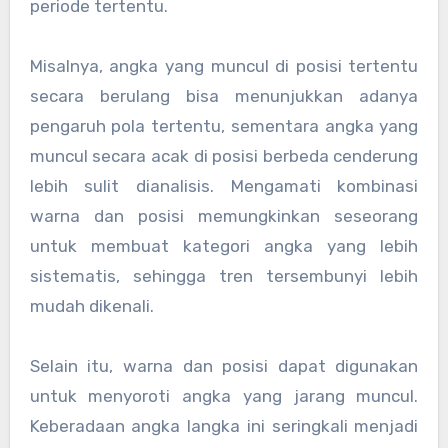
periode tertentu.
Misalnya, angka yang muncul di posisi tertentu
secara berulang bisa menunjukkan adanya
pengaruh pola tertentu, sementara angka yang
muncul secara acak di posisi berbeda cenderung
lebih sulit dianalisis. Mengamati kombinasi
warna dan posisi memungkinkan seseorang
untuk membuat kategori angka yang lebih
sistematis, sehingga tren tersembunyi lebih
mudah dikenali.
Selain itu, warna dan posisi dapat digunakan
untuk menyoroti angka yang jarang muncul.
Keberadaan angka langka ini seringkali menjadi