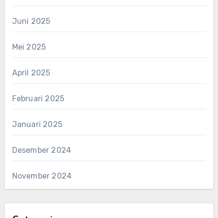
Juni 2025
Mei 2025
April 2025
Februari 2025
Januari 2025
Desember 2024
November 2024