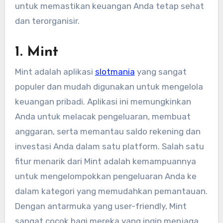
untuk memastikan keuangan Anda tetap sehat
dan terorganisir.
1.
Mint
Mint adalah aplikasi
slotmania
yang sangat
populer dan mudah digunakan untuk mengelola
keuangan pribadi. Aplikasi ini memungkinkan
Anda untuk melacak pengeluaran, membuat
anggaran, serta memantau saldo rekening dan
investasi Anda dalam satu platform. Salah satu
fitur menarik dari Mint adalah kemampuannya
untuk mengelompokkan pengeluaran Anda ke
dalam kategori yang memudahkan pemantauan.
Dengan antarmuka yang user-friendly, Mint
sangat cocok bagi mereka yang ingin menjaga