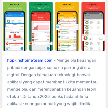
hopkinshometeam.com
– Mengelola keuangan
pribadi dengan bijak semakin penting di era
digital. Dengan kemajuan teknologi, banyak
aplikasi yang dapat membantu kita memantau,
mengelola, dan merencanakan keuangan lebih
efektif. Di tahun 2025, berikut adalah lima
aplikasi keuangan pribadi yang wajib dimiliki