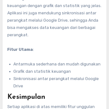
keuangan dengan grafik dan statistik yang jelas.
Aplikasi ini juga mendukung sinkronisasi antar
perangkat melalui Google Drive, sehingga Anda
bisa mengakses data keuangan dari berbagai
perangkat.
Fitur Utama
:
Antarmuka sederhana dan mudah digunakan
Grafik dan statistik keuangan
Sinkronisasi antar perangkat melalui Google
Drive
Kesimpulan
Setiap aplikasi di atas memiliki fitur unggulan