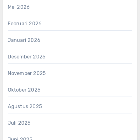
Mei 2026
Februari 2026
Januari 2026
Desember 2025
November 2025
Oktober 2025
Agustus 2025
Juli 2025
Juni 2025