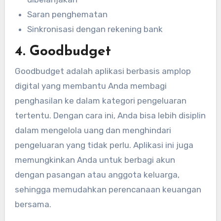
Saran penghematan
Sinkronisasi dengan rekening bank
4.
Goodbudget
Goodbudget adalah aplikasi berbasis amplop
digital yang membantu Anda membagi
penghasilan ke dalam kategori pengeluaran
tertentu. Dengan cara ini, Anda bisa lebih disiplin
dalam mengelola uang dan menghindari
pengeluaran yang tidak perlu. Aplikasi ini juga
memungkinkan Anda untuk berbagi akun
dengan pasangan atau anggota keluarga,
sehingga memudahkan perencanaan keuangan
bersama.