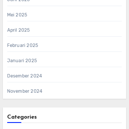
Mei 2025
April 2025
Februari 2025
Januari 2025
Desember 2024
November 2024
Categories