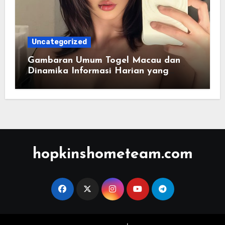
Uncategorized
Gambaran Umum Togel Macau dan
Dinamika Informasi Harian yang
Beredar
hopkinshometeam.com