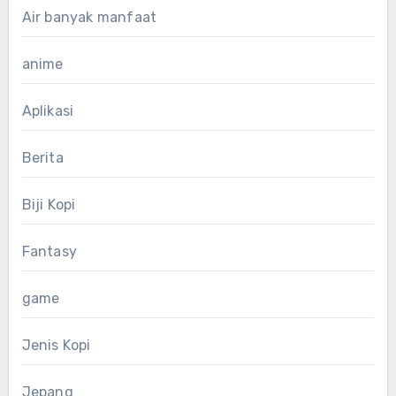
Air banyak manfaat
anime
Aplikasi
Berita
Biji Kopi
Fantasy
game
Jenis Kopi
Jepang