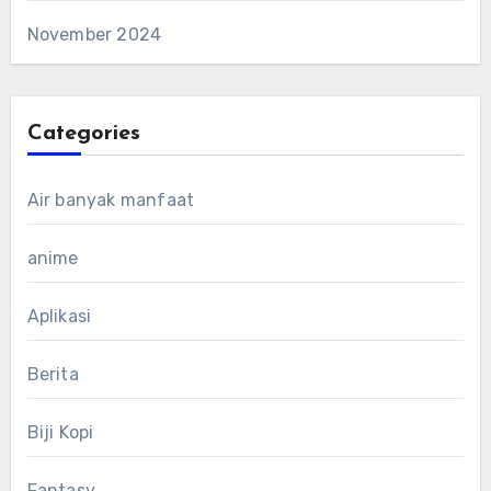
November 2024
Categories
Air banyak manfaat
anime
Aplikasi
Berita
Biji Kopi
Fantasy