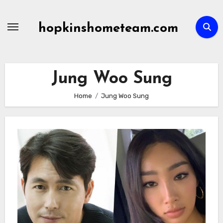
Skip
to
hopkinshometeam.com
content
Jung Woo Sung
Home
Jung Woo Sung