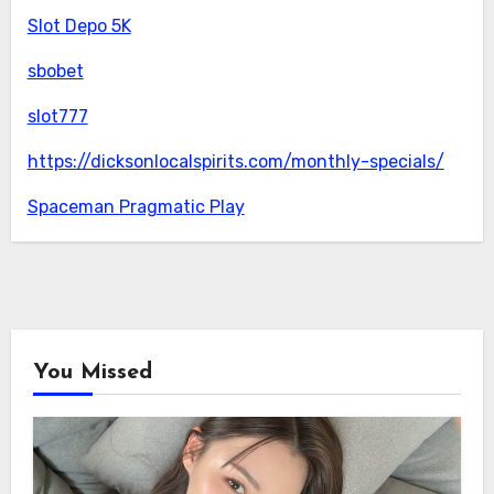
Slot Depo 5K
sbobet
slot777
https://dicksonlocalspirits.com/monthly-specials/
Spaceman Pragmatic Play
You Missed