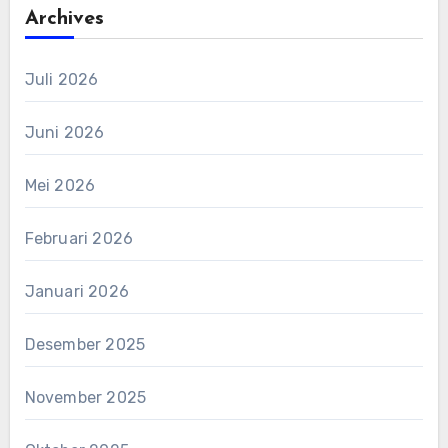
Archives
Juli 2026
Juni 2026
Mei 2026
Februari 2026
Januari 2026
Desember 2025
November 2025