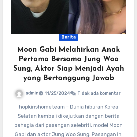
Berita
Moon Gabi Melahirkan Anak
Pertama Bersama Jung Woo
Sung, Aktor Siap Menjadi Ayah
yang Bertanggung Jawab
admin
11/25/2024
Tidak ada komentar
hopkinshometeam – Dunia hiburan Korea
Selatan kembali dikejutkan dengan berita
bahagia dari pasangan selebriti, model Moon
Gabi dan aktor Jung Woo Sung. Pasangan ini