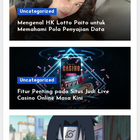
Uncategorized
Mengenal HK Lotto Paito untuk
Memahami Pola Penyajian Data
Pasaran Harian
Uncategorized
Fitur Penting pada Situs Judi Live
Casino Online Masa Kini