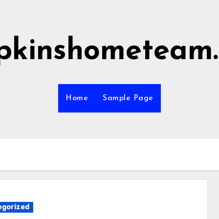
pkinshometeam
Home
Sample Page
egorized