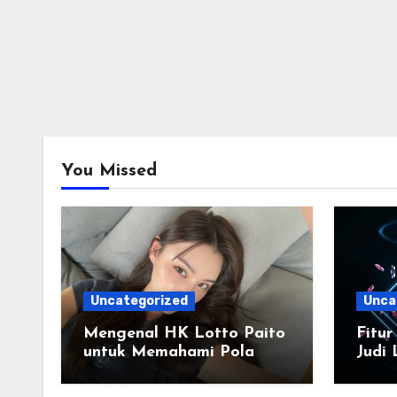
You Missed
Uncategorized
Unca
Mengenal HK Lotto Paito
Fitur
untuk Memahami Pola
Judi 
Penyajian Data Pasaran
Masa
Harian