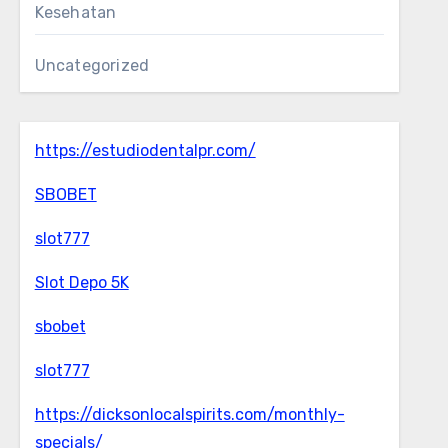
Kesehatan
Uncategorized
https://estudiodentalpr.com/
SBOBET
slot777
Slot Depo 5K
sbobet
slot777
https://dicksonlocalspirits.com/monthly-
specials/