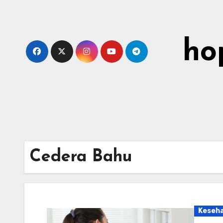
Skip
to
content
ho
Cedera Bahu
Keseh