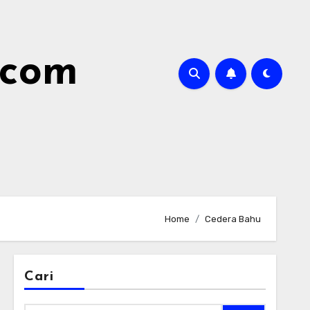
.com
Home
Cedera Bahu
Cari