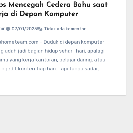
ips Mencegah Cedera Bahu saat
rja di Depan Komputer
min
07/01/2025
Tidak ada komentar
udah jadi bagian hidup sehari-hari, apalagi
mu yang kerja kantoran, belajar daring, atau
ngedit konten tiap hari. Tapi tanpa sadar,